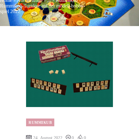
Home
Alle Beiträge
...
Rummikub
Rummikub-Turniere auf der modell-hobby-
spiel 2022
RUMMIKUB
24. August 2022
0
0