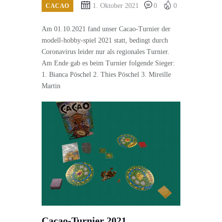
1. Oktober 2021
0
0
CACAO
Am 01.10.2021 fand unser Cacao-Turnier der
modell-hobby-spiel 2021 statt, bedingt durch
Coronavirus leider nur als regionales Turnier.
Am Ende gab es beim Turnier folgende Sieger:
1. Bianca Pöschel 2. Thies Pöschel 3. Mireille
Martin
Cacao-Turnier 2021