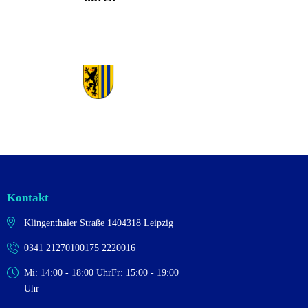
Kontakt
Klingenthaler Straße 14
04318 Leipzig
0341 2127010
0175 2220016
Mi: 14:00 - 18:00 Uhr
Fr: 15:00 - 19:00
Uhr