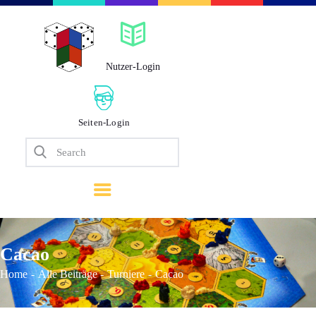
Sächsisches Spielezentrum
Ludothek Leipzig
Nutzer-Login
Start
Neues
Seiten-Login
Spieleverleih
Veranstaltungen
Turniere
Verein
Über uns
Cacao
Home
Alle Beiträge
Turniere
Cacao