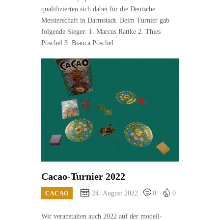
qualifizierten sich dabei für die Deutsche
Meisterschaft in Darmstadt. Beim Turnier gab
folgende Sieger: 1. Marcus Rattke 2. Thies
Pöschel 3. Bianca Pöschel
Cacao-Turnier 2022
24. August 2022
0
0
CACAO
Wir veranstalten auch 2022 auf der modell-