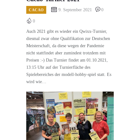
9. September 2021
0
CACAO
0
Auch 2021 gibt es wieder ein Qwixx-Turnier,
diesmal zwar ohne Qualifikation zur Deutschen
Meisterschaft, da diese wegen der Pandemie
nicht stattfindet aber zumindest trotzdem mit
Preisen :-) Das Turnier findet am 01.10.2021,
13:15 Uhr auf der Turnierfläche des
Spielebereiches der modell-hobby-spiel statt. Es
wird wie…