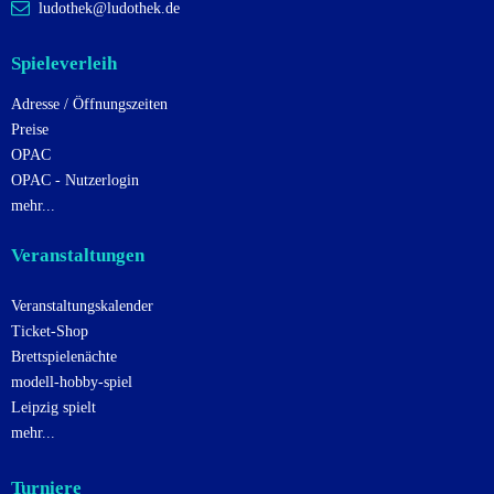
ludothek@ludothek.de
Spieleverleih
Adresse / Öffnungszeiten
Preise
OPAC
OPAC - Nutzerlogin
mehr...
Veranstaltungen
Veranstaltungskalender
Ticket-Shop
Brettspielenächte
modell-hobby-spiel
Leipzig spielt
mehr...
Turniere