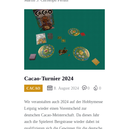
Martin 3. Christoph Peruth
Cacao-Turnier 2024
8. August 2024
0
0
CACAO
Wir veranstalten auch 2024 auf der Hobbymesse
Leipzig wieder einen Vorentscheid zur
deutschen Cacao-Meisterschaft. Da dieses Jahr
auch die Spielerei Bergstrasse wieder dabei ist
qualifizieren sich die Gewinner für die deutsche