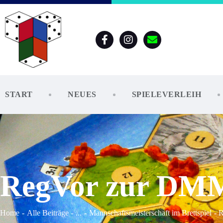
START
NEUES
SPIELEVERLEIH
RegVor zur DMM
Home
Alle Beiträge
...
Mannschaftsmeisterschaft im Brettspiel
R