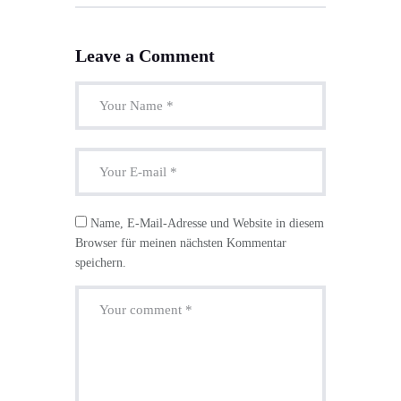
Leave a Comment
Name, E-Mail-Adresse und Website in diesem
Browser für meinen nächsten Kommentar
speichern.