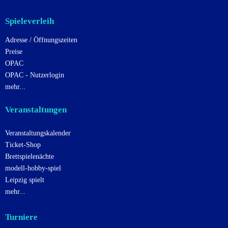
Spieleverleih
Adresse / Öffnungszeiten
Preise
OPAC
OPAC - Nutzerlogin
mehr...
Veranstaltungen
Veranstaltungskalender
Ticket-Shop
Brettspielenächte
modell-hobby-spiel
Leipzig spielt
mehr...
Turniere