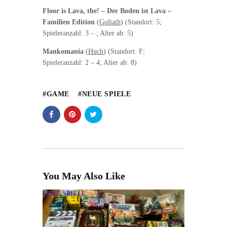
Floor is Lava, the! – Der Boden ist Lava –
Familien Edition
(
Goliath
) (Standort: 5;
Spieleranzahl: 3 – ; Alter ab: 5)
Mankomania
(
Huch
) (Standort: F;
Spieleranzahl: 2 – 4; Alter ab: 8)
GAME
NEUE SPIELE
You May Also Like
NEUE SPIELE