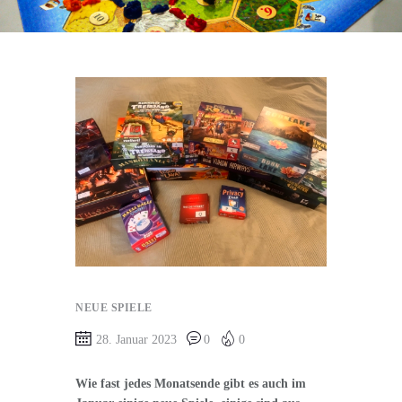
NEUE SPIELE
28. Januar 2023
0
0
Wie fast jedes Monatsende gibt es auch im