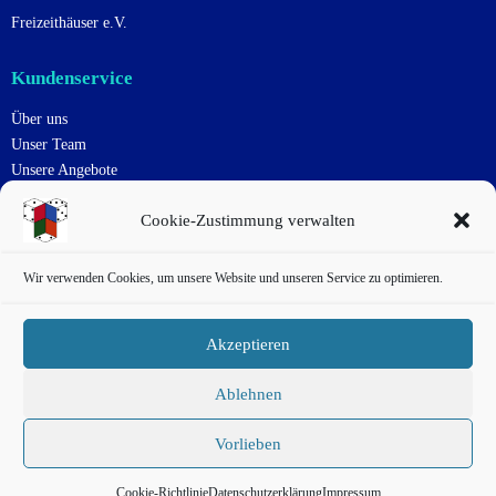
Freizeithäuser e.V.
Kundenservice
Über uns
Unser Team
Unsere Angebote
Uns Unterstützen
Cookie-Zustimmung verwalten
Kontakt
Impressum
Datenschutzerklärung
Wir verwenden Cookies, um unsere Website und unseren Service zu optimieren.
Cookie-Richtlinie
Haftungsausschluss
Akzeptieren
AGB
Ablehnen
Sächsisches Spielezentrum © 2026.
Vorlieben
Cookie-Richtlinie
Datenschutzerklärung
Impressum