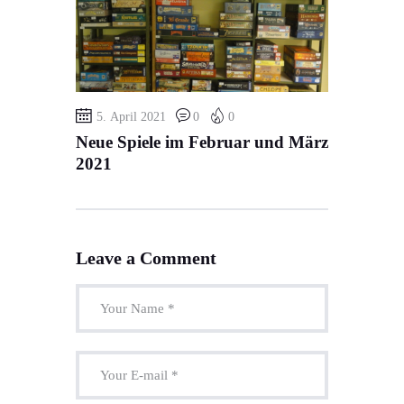
5. April 2021
0
0
Neue Spiele im Februar und März
2021
Leave a Comment