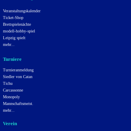
Veranstaltungskalender
Ticket-Shop
Brettspielenächte
modell-hobby-spiel
Leipzig spielt
mehr...
Turniere
Turnieranmeldung
Siedler von Catan
Tichu
Carcassonne
Monopoly
Mannschaftsmeist.
mehr...
Verein