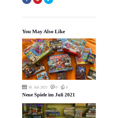
You May Also Like
NEUE SPIELE
30. Juli 2021
0
0
Neue Spiele im Juli 2021
NEUE SPIELE