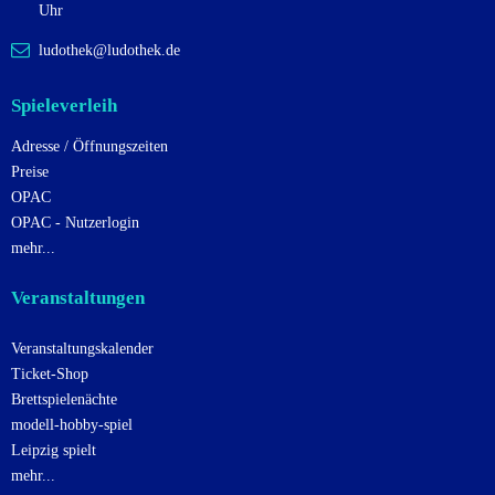
g
Uhr
a
ludothek@ludothek.de
t
i
Spieleverleih
o
Adresse / Öffnungszeiten
n
Preise
OPAC
OPAC - Nutzerlogin
mehr...
Veranstaltungen
Veranstaltungskalender
Ticket-Shop
Brettspielenächte
modell-hobby-spiel
Leipzig spielt
mehr...