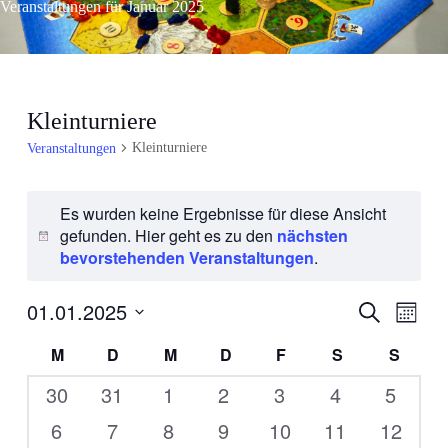
Veranstaltungen für Januar 2025
Kleinturniere
Kleinturniere
Veranstaltungen
Es wurden keine Ergebnisse für diese Ansicht
gefunden. Hier geht es zu den
nächsten
H
bevorstehenden Veranstaltungen
.
i
n
01.01.2025
V
V
w
S
M
u
e
e
e
o
D
c
K
M
D
M
D
F
S
S
i
r
n
h
a
r
e
a
s
a
a
t
0
0
0
0
0
0
0
30
31
1
2
3
4
5
a
t
n
u
l
Veranstaltungen
Veranstaltungen
Veranstaltungen
Veranstaltungen
Veranstaltungen
Veranstaltun
Verans
n
0
0
0
0
0
0
0
6
7
8
9
10
11
12
s
m
e