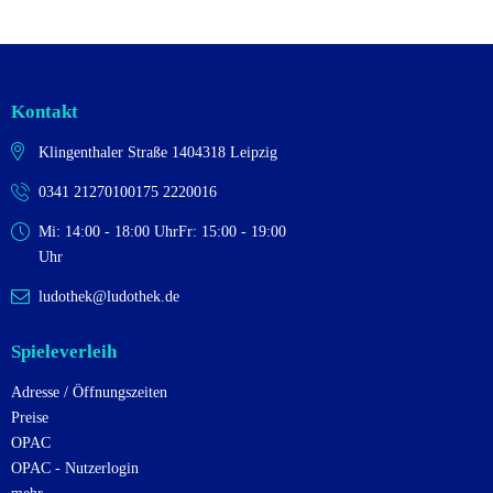
e
i
i
o
n
c
n
h
Kontakt
t
e
Klingenthaler Straße 14
04318 Leipzig
n
0341 2127010
0175 2220016
,
Mi: 14:00 - 18:00 Uhr
Fr: 15:00 - 19:00
N
Uhr
a
ludothek@ludothek.de
v
i
Spieleverleih
g
Adresse / Öffnungszeiten
a
Preise
t
OPAC
i
OPAC - Nutzerlogin
o