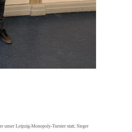
r unser Leipzig-Monopoly-Turnier statt. Sieger