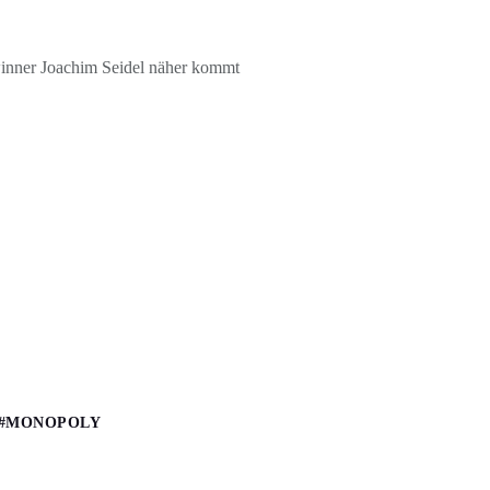
inner Joachim Seidel näher kommt
MONOPOLY