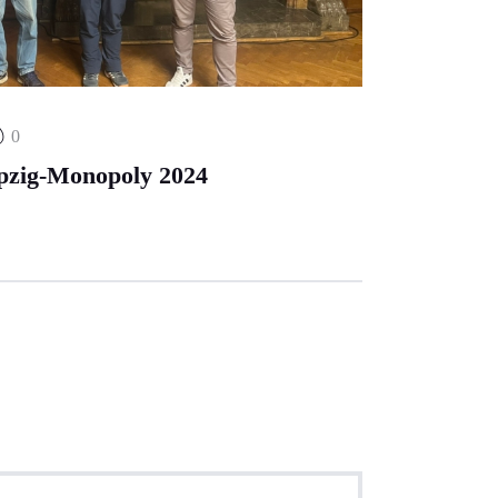
0
pzig-Monopoly 2024