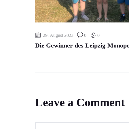
29. August 2023
0
0
Die Gewinner des Leipzig-Monopo
Leave a Comment