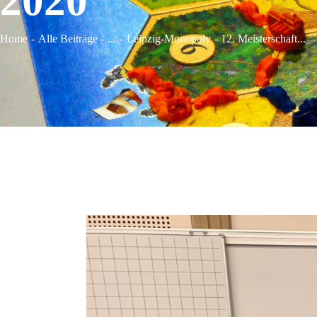
2020
Home
Alle Beiträge
...
Leipzig-Monopoly
12. Meisterschaft...