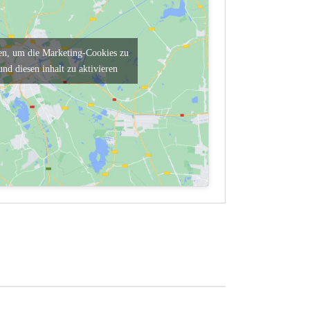
ken, um die Marketing-Cookies zu
und diesen inhalt zu aktivieren