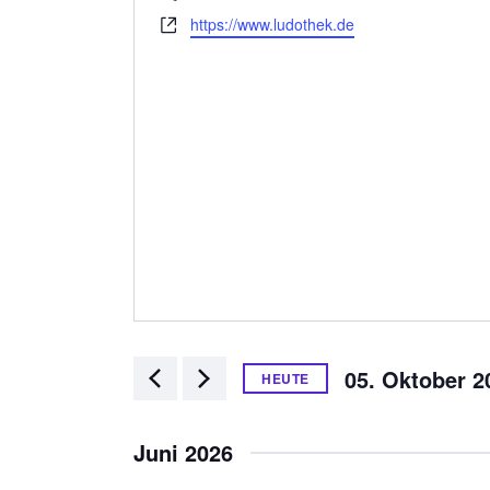
s
e
W
https://www.ludothek.de
s
l
e
e
e
b
f
s
o
e
n
i
t
e
05. Oktober 2
HEUTE
D
a
Juni 2026
t