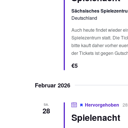
Sächsisches Spielezentr
Deutschland
Auch heute findet wieder e
Spielezentrum statt. Die Tic
bitte kauft daher vorher eu
der Tickets ist gegen Gutsc
€5
Februar 2026
Hervorgehoben
28
SA.
28
Spielenacht