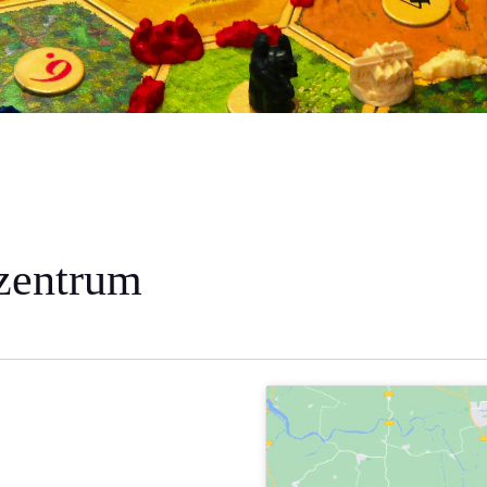
ezentrum