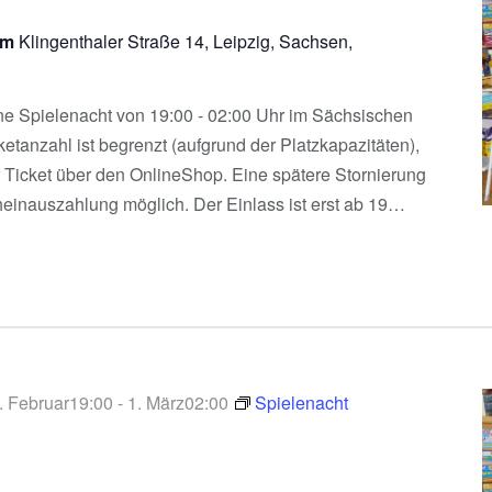
um
Klingenthaler Straße 14, Leipzig, Sachsen,
ine Spielenacht von 19:00 - 02:00 Uhr im Sächsischen
ketanzahl ist begrenzt (aufgrund der Platzkapazitäten),
er Ticket über den OnlineShop. Eine spätere Stornierung
heinauszahlung möglich. Der Einlass ist erst ab 19…
. Februar19:00
-
1. März02:00
Spielenacht