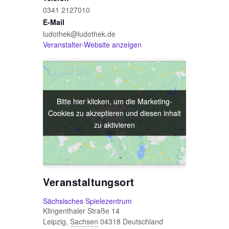
0341 2127010
E-Mail
ludothek@ludothek.de
Veranstalter-Website anzeigen
Bitte hier klicken, um die Marketing-
Bitte hier klicken, um die Marketing-
Cookies zu akzeptieren und diesen inhalt
Cookies zu akzeptieren und diesen inhalt
zu aktivieren
zu aktivieren
Veranstaltungsort
Sächsisches Spielezentrum
Klingenthaler Straße 14
Leipzig
,
Sachsen
04318
Deutschland