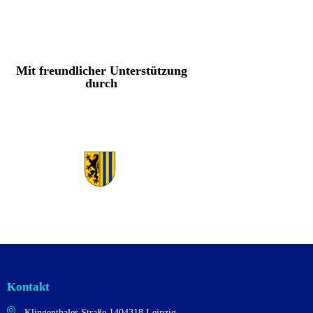
n
.
Mit freundlicher Unterstützung
durch
Kontakt
Klingenthaler Straße 14
04318 Leipzig