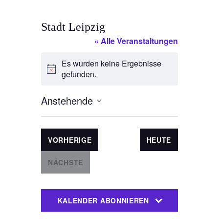
Stadt Leipzig
« Alle Veranstaltungen
Es wurden keine Ergebnisse
H
gefunden.
i
n
Anstehende
w
D
e
a
i
t
s
VERANSTALTUNGEN
VORHERIGE
HEUTE
u
m
NÄCHSTE
w
VERANSTALTUNGEN
ä
h
KALENDER ABONNIEREN
l
e