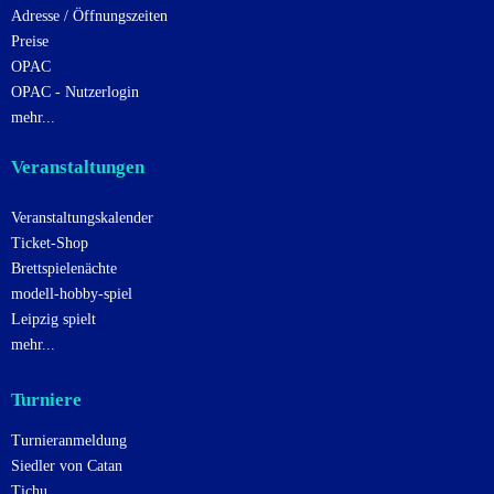
Adresse / Öffnungszeiten
Preise
OPAC
OPAC - Nutzerlogin
mehr...
Veranstaltungen
Veranstaltungskalender
Ticket-Shop
Brettspielenächte
modell-hobby-spiel
Leipzig spielt
mehr...
Turniere
Turnieranmeldung
Siedler von Catan
Tichu