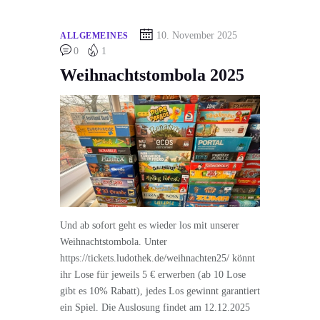
10. November 2025
ALLGEMEINES
0
1
Weihnachtstombola 2025
Und ab sofort geht es wieder los mit unserer
Weihnachtstombola. Unter
https://tickets.ludothek.de/weihnachten25/ könnt
ihr Lose für jeweils 5 € erwerben (ab 10 Lose
gibt es 10% Rabatt), jedes Los gewinnt garantiert
ein Spiel. Die Auslosung findet am 12.12.2025