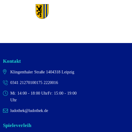
Kontakt
Klingenthaler Straße 14
04318 Leipzig
0341 2127010
0175 2220016
Mi: 14:00 - 18:00 Uhr
Fr: 15:00 - 19:00
Uhr
ludothek@ludothek.de
Spieleverleih