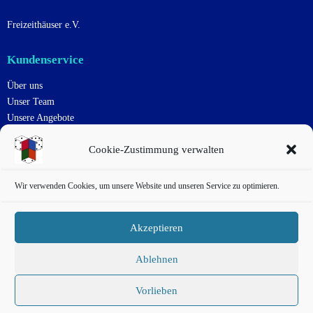
Freizeithäuser e.V.
Kundenservice
Über uns
Unser Team
Unsere Angebote
Uns Unterstützen
Cookie-Zustimmung verwalten
Kontakt
Impressum
Datenschutzerklärung
Wir verwenden Cookies, um unsere Website und unseren Service zu optimieren.
Cookie-Richtlinie
Haftungsausschluss
Akzeptieren
AGB
Ablehnen
Sächsisches Spielezentrum © 2026.
Vorlieben