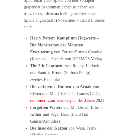
Spiel.lokal viele Spiele von den Verlagen
gespendet bekommen haben so haben wir
trotzdem seitdem auch einige weitere neue
Spiele angeschafft (November – Januar), dieses
sind:
Harry Potter: Kampf um Hogwarts –
Die Monsterbox der Monster-
Erweiterung
von Forrest-Pruzan Creative
(Kosmos) – Spende von KOSMOS Verlag
The 7th Continent
von Roudy, Ludovic
und Sautter, Bruno (Serious Poulp) –
zweites Exemplar
Die verlorenen Ruinen von Arnak
von
Elwen und Min (Heidelbär Games/CGE) –
nominiert zum Kennerspiel des Jahres 2021
Forgotten Waters
von Mr. Bistro; Ellis, J.
Arthur und Vega, Isaac (Plaid Hat
Games/Asmodee)
Die Insel der Katzen
von West, Frank