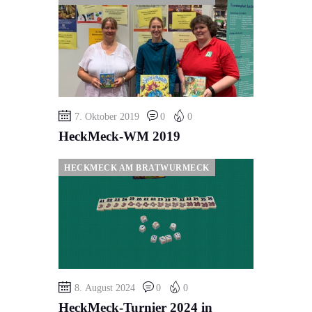
7. Oktober 2019
0
0
HeckMeck-WM 2019
HECKMECK AM BRATWURMECK
8. August 2024
0
0
HeckMeck-Turnier 2024 in