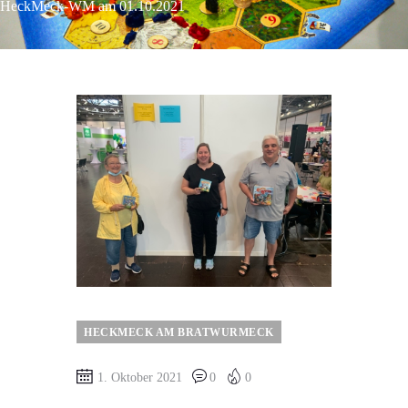
HeckMeck-WM am 01.10.2021
HECKMECK AM BRATWURMECK
1. Oktober 2021
0
0