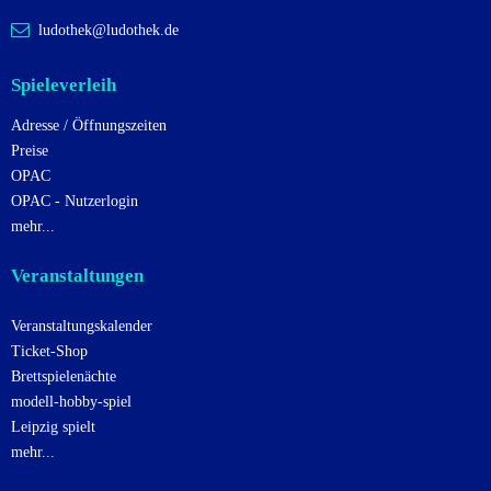
a
ludothek@ludothek.de
t
i
Spieleverleih
o
Adresse / Öffnungszeiten
n
Preise
OPAC
OPAC - Nutzerlogin
mehr...
Veranstaltungen
Veranstaltungskalender
Ticket-Shop
Brettspielenächte
modell-hobby-spiel
Leipzig spielt
mehr...