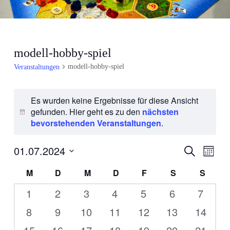
modell-hobby-spiel
modell-hobby-spiel
Veranstaltungen
Es wurden keine Ergebnisse für diese Ansicht
gefunden. Hier geht es zu den
nächsten
H
bevorstehenden Veranstaltungen
.
i
n
01.07.2024
V
V
w
S
M
u
e
e
e
o
D
c
K
M
D
M
D
F
S
S
i
r
n
h
a
r
e
a
s
a
a
t
0
0
0
0
0
0
0
1
2
3
4
5
6
7
a
t
n
u
l
Veranstaltungen
Veranstaltungen
Veranstaltungen
Veranstaltungen
Veranstaltungen
Veranstaltun
Verans
n
0
0
0
0
0
0
0
8
9
10
11
12
13
14
s
m
e
s
Veranstaltungen
Veranstaltungen
Veranstaltungen
Veranstaltungen
Veranstaltungen
Veranstaltun
Veranst
t
w
0
0
0
0
0
0
0