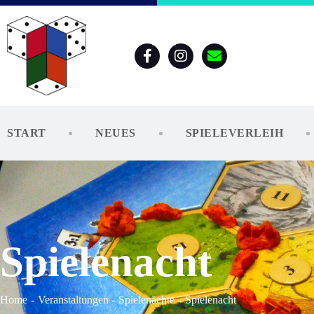
START
NEUES
SPIELEVERLEIH
Spielenacht
Home
Veranstaltungen
Spielenächte
Spielenacht