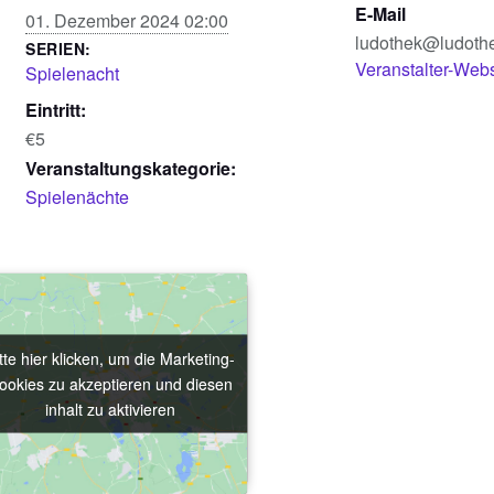
E-Mail
01. Dezember 2024 02:00
ludothek@ludoth
SERIEN:
Veranstalter-Web
Spielenacht
Eintritt:
€5
Veranstaltungskategorie:
Spielenächte
tte hier klicken, um die Marketing-
tte hier klicken, um die Marketing-
ookies zu akzeptieren und diesen
ookies zu akzeptieren und diesen
inhalt zu aktivieren
inhalt zu aktivieren