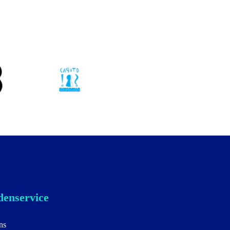
enservice
ns