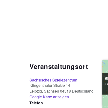
Veranstaltungsort
Bi
Bi
Sächsisches Spielezentrum
C
C
Klingenthaler Straße 14
Leipzig
,
Sachsen
04318
Deutschland
Google Karte anzeigen
Telefon