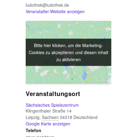
ludothek@ludothek.de
Veranstalter-Website anzeigen
Bitte hier klicken, um die Marketing-
Bitte hier klicken, um die Marketing-
Cookies zu akzeptieren und diesen inhalt
Cookies zu akzeptieren und diesen inhalt
zu aktivieren
zu aktivieren
Veranstaltungsort
Sächsisches Spielezentrum
Klingenthaler Straße 14
Leipzig
,
Sachsen
04318
Deutschland
Google Karte anzeigen
Telefon