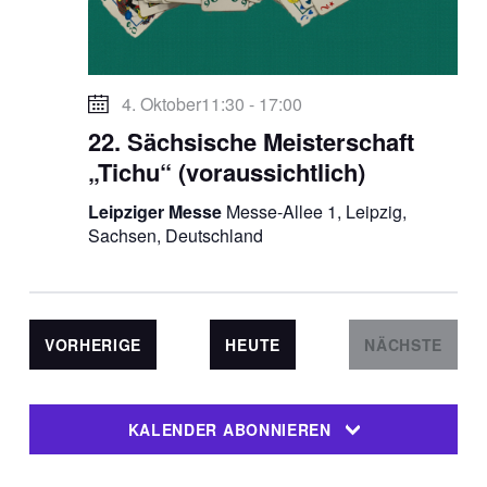
u
.
g
n
A
g
n
s
e
4. Oktober11:30
-
17:00
i
n
22. Sächsische Meisterschaft
c
S
„Tichu“ (voraussichtlich)
h
u
t
Leipziger Messe
Messe-Allee 1, Leipzig,
c
e
Sachsen, Deutschland
h
n
-
e
N
u
a
n
VERANSTALTUNGEN
VORHERIGE
HEUTE
NÄCHSTE
v
VERANST
d
i
A
g
KALENDER ABONNIEREN
n
a
t
s
i