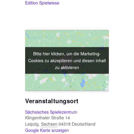
Edition Spielwiese
Bitte hier klicken, um die Marketing-
Bitte hier klicken, um die Marketing-
Cookies zu akzeptieren und diesen inhalt
Cookies zu akzeptieren und diesen inhalt
zu aktivieren
zu aktivieren
Veranstaltungsort
Sächsisches Spielezentrum
Klingenthaler Straße 14
Leipzig
,
Sachsen
04318
Deutschland
Google Karte anzeigen