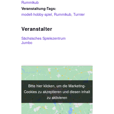
Rummikub
Veranstaltung-Tags:
modell-hobby-spiel
,
Rummikub
,
Turnier
Veranstalter
Sächsisches Spielezentrum
Jumbo
Bitte hier klicken, um die Marketing-
Bitte hier klicken, um die Marketing-
Cookies zu akzeptieren und diesen inhalt
Cookies zu akzeptieren und diesen inhalt
zu aktivieren
zu aktivieren