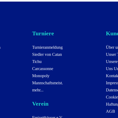
Turniere
Kund
n
Turnieranmeldung
Über u
Siedler von Catan
Unser
Tichu
Unsere
Carcassonne
Uns Un
Monopoly
Kontak
Mannschaftsmeist.
Impres
mehr...
Datens
Cookie
Verein
Haftun
AGB
Freizeithäuser e.V.