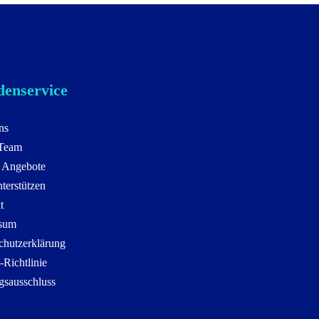
enservice
ns
 Team
 Angebote
terstützen
t
sum
chutzerklärung
-Richtlinie
gsausschluss