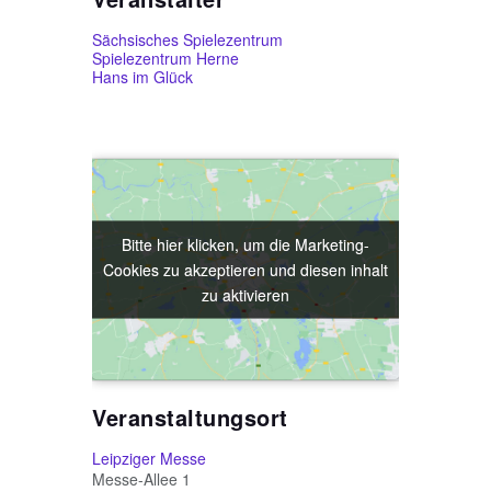
Sächsisches Spielezentrum
Spielezentrum Herne
Hans im Glück
Bitte hier klicken, um die Marketing-
Bitte hier klicken, um die Marketing-
Cookies zu akzeptieren und diesen inhalt
Cookies zu akzeptieren und diesen inhalt
zu aktivieren
zu aktivieren
Veranstaltungsort
Leipziger Messe
Messe-Allee 1