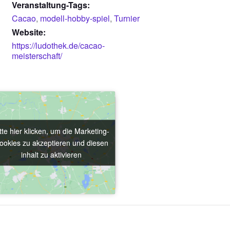
Veranstaltung-Tags:
Cacao
,
modell-hobby-spiel
,
Turnier
Website:
https://ludothek.de/cacao-
meisterschaft/
tte hier klicken, um die Marketing-
tte hier klicken, um die Marketing-
ookies zu akzeptieren und diesen
ookies zu akzeptieren und diesen
inhalt zu aktivieren
inhalt zu aktivieren