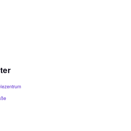
ter
elezentrum
aße