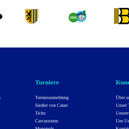
Turniere
Kund
n
Turnieranmeldung
Über u
Siedler von Catan
Unser
Tichu
Unsere
Carcassonne
Uns Un
Monopoly
Kontak