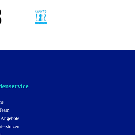
enservice
ns
 Team
 Angebote
terstützen
t