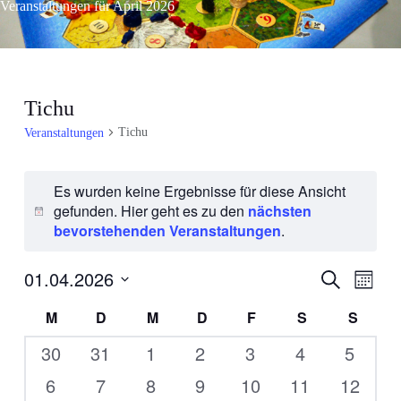
Veranstaltungen für April 2026
Tichu
Tichu
Veranstaltungen
Es wurden keine Ergebnisse für diese Ansicht
gefunden. Hier geht es zu den
nächsten
H
bevorstehenden Veranstaltungen
.
i
n
01.04.2026
V
V
w
S
M
u
e
e
e
o
D
c
K
M
D
M
D
F
S
S
i
r
n
h
a
r
e
a
s
a
a
t
0
0
0
0
0
0
0
30
31
1
2
3
4
5
a
t
n
u
l
Veranstaltungen
Veranstaltungen
Veranstaltungen
Veranstaltungen
Veranstaltungen
Veranstaltun
Verans
n
0
0
0
0
0
0
0
6
7
8
9
10
11
12
s
m
e