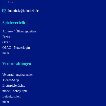
g
Uhr
a
ludothek@ludothek.de
t
i
Spieleverleih
o
Adresse / Öffnungszeiten
n
Preise
OPAC
OPAC - Nutzerlogin
mehr...
Veranstaltungen
Veranstaltungskalender
Ticket-Shop
Brettspielenächte
modell-hobby-spiel
Leipzig spielt
mehr...