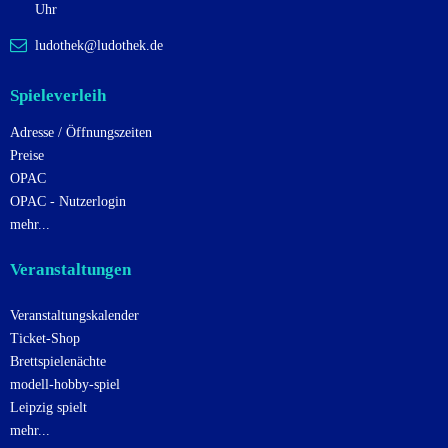
g
Uhr
a
ludothek@ludothek.de
t
i
Spieleverleih
o
Adresse / Öffnungszeiten
n
Preise
OPAC
OPAC - Nutzerlogin
mehr...
Veranstaltungen
Veranstaltungskalender
Ticket-Shop
Brettspielenächte
modell-hobby-spiel
Leipzig spielt
mehr...