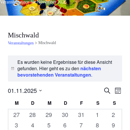
Veranstaltungen für November 2025
Mischwald
Mischwald
Veranstaltungen
Es wurden keine Ergebnisse für diese Ansicht
gefunden. Hier geht es zu den
nächsten
H
bevorstehenden Veranstaltungen
.
i
n
01.11.2025
V
V
w
S
M
u
e
e
e
o
D
c
K
M
D
M
D
F
S
S
i
r
n
h
a
r
e
a
s
a
a
t
0
0
0
0
0
0
0
27
28
29
30
31
1
2
a
t
n
u
l
Veranstaltungen
Veranstaltungen
Veranstaltungen
Veranstaltungen
Veranstaltungen
Veranstaltun
Verans
n
0
0
0
0
0
0
0
3
4
5
6
7
8
9
s
m
e