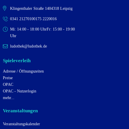
d
i
A
g
Klingenthaler Straße 14
04318 Leipzig
n
a
0341 2127010
0175 2220016
t
s
i
Mi: 14:00 - 18:00 Uhr
Fr: 15:00 - 19:00
i
o
Uhr
c
n
ludothek@ludothek.de
h
t
Spieleverleih
e
n
Adresse / Öffnungszeiten
Preise
,
OPAC
N
OPAC - Nutzerlogin
a
mehr...
v
Veranstaltungen
i
g
Veranstaltungskalender