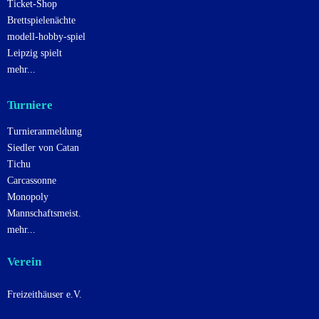
a
Ticket-Shop
t
Brettspielenächte
i
modell-hobby-spiel
Leipzig spielt
o
mehr...
n
Turniere
Turnieranmeldung
Siedler von Catan
Tichu
Carcassonne
Monopoly
Mannschaftsmeist.
mehr...
Verein
Freizeithäuser e.V.